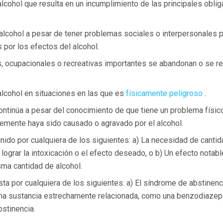
cohol que resulta en un incumplimiento de las principales obligac
alcohol a pesar de tener problemas sociales o interpersonales p
 por los efectos del alcohol.
s, ocupacionales o recreativas importantes se abandonan o se 
lcohol en situaciones en las que es
físicamente peligroso
.
ntinúa a pesar del conocimiento de que tiene un problema físic
lemente haya sido causado o agravado por el alcohol.
inido por cualquiera de los siguientes: a) La necesidad de cant
lograr la intoxicación o el efecto deseado, o b) Un efecto nota
sma cantidad de alcohol.
ta por cualquiera de los siguientes: a) El síndrome de abstinenci
 una sustancia estrechamente relacionada, como una benzodiazepi
bstinencia.