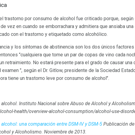
ica
r el trastorno por consumo de alcohol fue criticado porque, según
e de vez en cuando se emborrachara y admitiera que ansiaba una 
cado con el trastorno y etiquetado como alcohólico.
ancia y los síntomas de abstinencia son los dos únicos factores
entonces "cualquiera que tome un par de copas de vino cada noch
n retraimiento. No estará presente para el grado de causar una d
l examen ", según el Dr. Gitlow, presidente de la Sociedad Est
ora tiene un trastorno leve por consumo de alcohol".
 alcohol.
Instituto Nacional sobre Abuso de Alcohol y Alcoholis
lcohol-health/overview-alcohol-consumption/alcohol-use-disorde
e
alcohol: una comparación entre DSM-IV y DSM-5
Publicación de
cohol y Alcoholismo.
Noviembre de 2013.