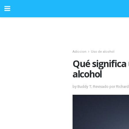
Adiccion
Uso de alcohol
Qué significa
alcohol
by Buddy T; Revisado por Richar