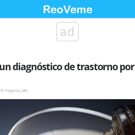
ad
 un diagnóstico de trastorno p
d N. Fogoros, MD