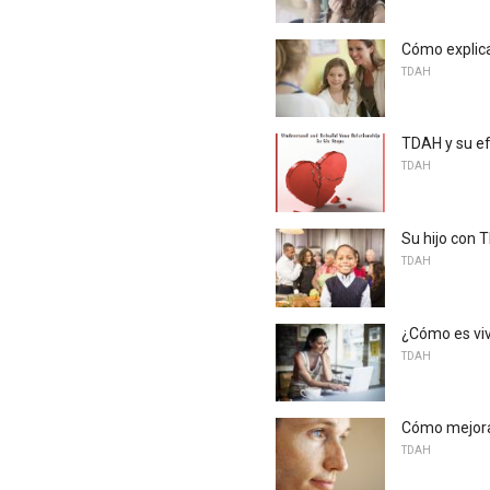
Cómo explica
TDAH
TDAH y su ef
TDAH
Su hijo con 
TDAH
¿Cómo es vi
TDAH
Cómo mejora
TDAH