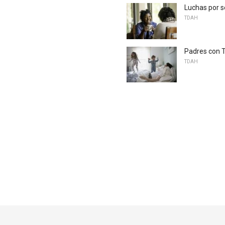
Luchas por s
TDAH
Padres con 
TDAH