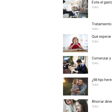
Evite el gas
TDAH
Tratamiento
TDAH
Qué esperar 
TDAH
Comenzar y 
TDAH
¿Mi hijo her
TDAH
Ahorrar din
TDAH