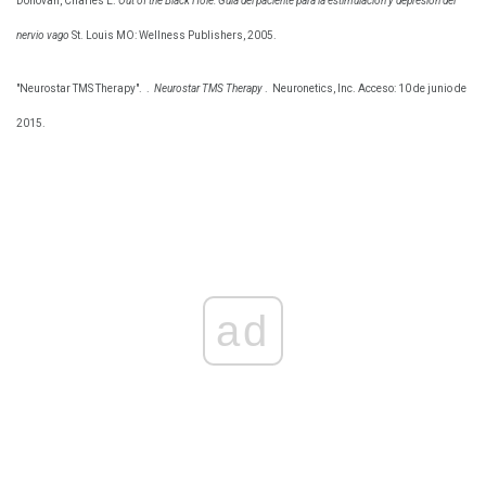
Donovan, Charles E.
Out of the Black Hole: Guía del paciente para la estimulación y depresión del
nervio vago
St. Louis MO: Wellness Publishers, 2005.
"Neurostar TMS Therapy".
.
Neurostar TMS Therapy
.
Neuronetics, Inc. Acceso: 10 de junio de
2015.
ad