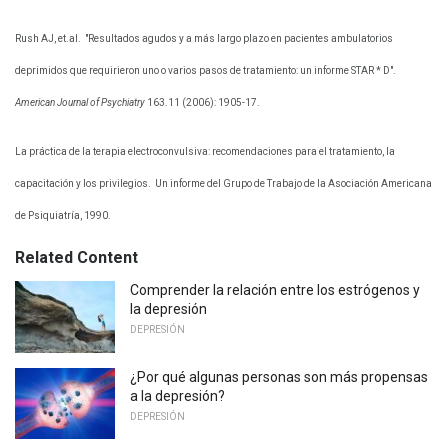
Rush AJ, et.al.
"Resultados agudos y a más largo plazo en pacientes ambulatorios
deprimidos que requirieron uno o varios pasos de tratamiento: un informe STAR * D".
American Journal of Psychiatry
163.11 (2006): 1905-17.
La práctica de la terapia electroconvulsiva: recomendaciones para el tratamiento, la
capacitación y los privilegios.
Un informe del Grupo de Trabajo de la Asociación Americana
de Psiquiatría, 1990.
Related Content
Comprender la relación entre los estrógenos y
la depresión
DEPRESIÓN
¿Por qué algunas personas son más propensas
a la depresión?
DEPRESIÓN