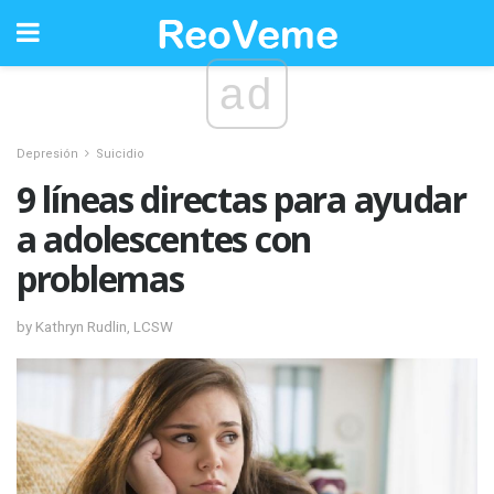
ad
Depresión
Suicidio
9 líneas directas para ayudar
a adolescentes con
problemas
by Kathryn Rudlin, LCSW