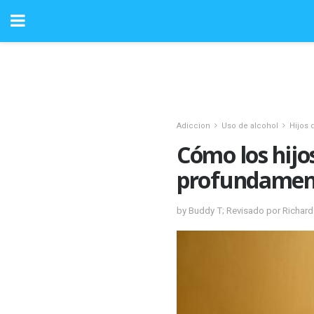
Adiccion
Uso de alcohol
Hijos 
Cómo los hijo
profundamen
by Buddy T; Revisado por Richar