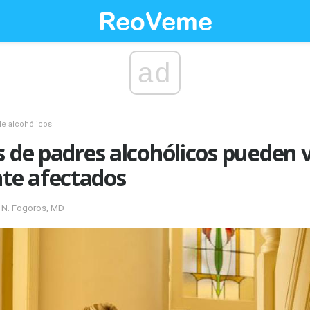
ad
de alcohólicos
s de padres alcohólicos pueden 
te afectados
d N. Fogoros, MD