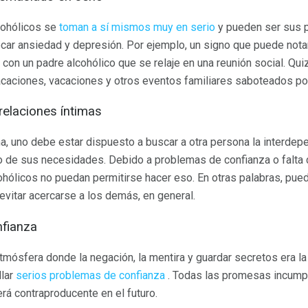
cohólicos se
toman a sí mismos muy en serio
y pueden ser sus p
car ansiedad y depresión. Por ejemplo, un signo que puede notar
 con un padre alcohólico que se relaje en una reunión social. Qu
acaciones, vacaciones y otros eventos familiares saboteados por
 relaciones íntimas
ma, uno debe estar dispuesto a buscar a otra persona la interdep
o de sus necesidades. Debido a problemas de confianza o falta 
cohólicos no puedan permitirse hacer eso. En otras palabras, pue
evitar acercarse a los demás, en general.
nfianza
mósfera donde la negación, la mentira y guardar secretos era la 
llar
serios problemas de confianza
. Todas las promesas incumpl
erá contraproducente en el futuro.