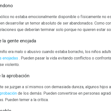
bandono
ólico no estaba emocionalmente disponible o físicamente no est
den desarrollar un temor absoluto de ser abandonados. Como co
elaciones que deberían terminar solo porque no quieren estar so
e la gente enojada
n niño era malo o abusivo cuando estaba borracho, los niños adul
s enojadas
. Pueden pasar la vida evitando conflictos o confronta
e violento.
 la aprobación
e se juzgan a sí mismos con demasiada dureza, algunos hijos a
probación
de los demás. Pueden convertirse en personas agrad
as. Pueden temer a la crítica.
nsable