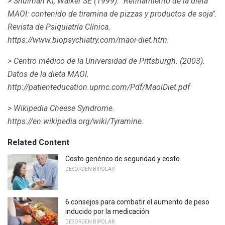
> Shulman KI, Walker SE (1999).
"Refinamiento de la dieta
MAOI: contenido de tiramina de pizzas y productos de soja".
Revista de Psiquiatría Clínica.
https://www.biopsychiatry.com/maoi-diet.htm.
> Centro médico de la Universidad de Pittsburgh.
(2003).
Datos de la dieta MAOI.
http://patienteducation.upmc.com/Pdf/MaoiDiet.pdf
> Wikipedia
Cheese Syndrome.
https://en.wikipedia.org/wiki/Tyramine.
Related Content
Costo genérico de seguridad y costo
DESORDEN BIPOLAR
6 consejos para combatir el aumento de peso
inducido por la medicación
DESORDEN BIPOLAR