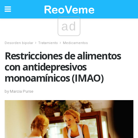
ad
Desorden bipolar
Tratamiento
Medicamentos
Restricciones de alimentos
con antidepresivos
monoamínicos (IMAO)
by Marcia Purse